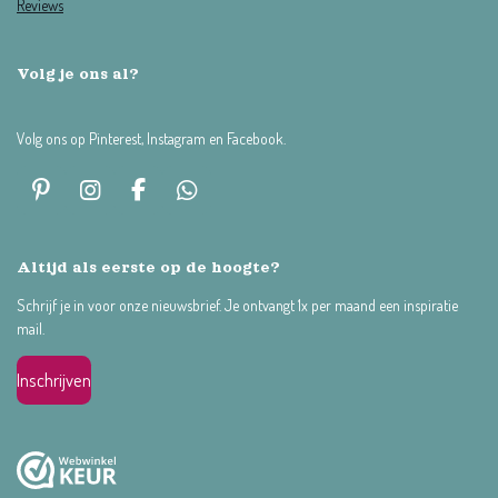
Reviews
Volg je ons al?
Volg ons op Pinterest, Instagram en Facebook.
P
I
F
W
i
n
a
h
n
s
c
a
t
t
e
t
Altijd als eerste op de hoogte?
e
a
b
s
Schrijf je in voor onze nieuwsbrief. Je ontvangt 1x per maand een inspiratie
r
g
o
A
mail.
e
r
o
p
s
a
k
p
t
m
Inschrijven