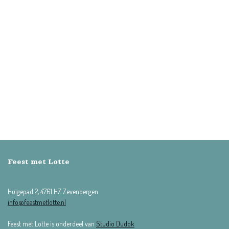
Feest met Lotte
Huigepad 2, 4761 HZ Zevenbergen
info@feestmetlotte.nl
Feest met Lotte is onderdeel van
Studio Dudok