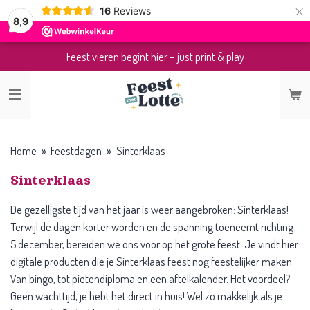
×
16
Reviews
8,9
Feest vieren begint hier – just print & play
Home
»
Feestdagen
»
Sinterklaas
Sinterklaas
De gezelligste tijd van het jaar is weer aangebroken: Sinterklaas!
Terwijl de dagen korter worden en de spanning toeneemt richting
5 december, bereiden we ons voor op het grote feest. Je vindt hier
digitale producten die je Sinterklaas feest nog feestelijker maken.
Van bingo, tot
pietendiploma
en een
aftelkalender
. Het voordeel?
Geen wachttijd, je hebt het direct in huis! Wel zo makkelijk als je