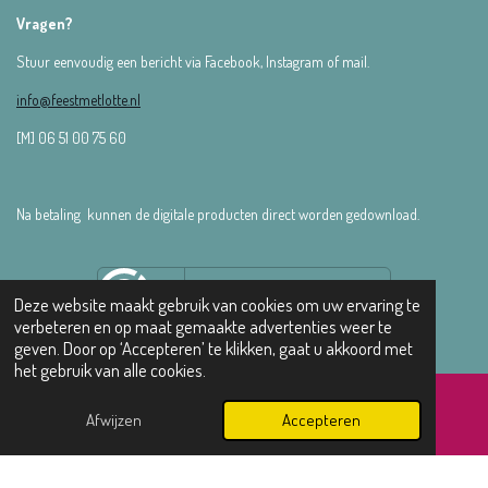
Vragen?
Stuur eenvoudig een bericht via Facebook, Instagram of mail.
info@feestmetlotte.nl
[M] 06 51 00 75 60
Na betaling kunnen de digitale producten direct worden gedownload.
Deze website maakt gebruik van cookies om uw ervaring te
verbeteren en op maat gemaakte advertenties weer te
geven. Door op ‘Accepteren’ te klikken, gaat u akkoord met
het gebruik van alle cookies.
© 2022 - 2025 Feest met Lotte | Door
Studio Dudok
Afwijzen
Accepteren
E-mailadres
Instagram
WhatsApp