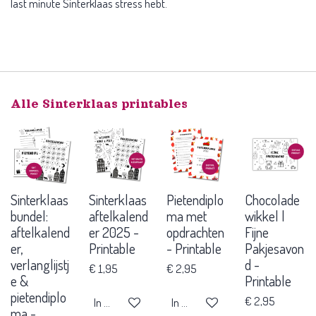
last minute Sinterklaas stress hebt.
Alle Sinterklaas printables
Sinterklaas
Sinterklaas
Pietendiplo
Chocolade
bundel:
aftelkalend
ma met
wikkel |
aftelkalend
er 2025 -
opdrachten
Fijne
er,
Printable
- Printable
Pakjesavon
verlanglijstj
d -
€ 1,95
€ 2,95
e &
Printable
pietendiplo
€ 2,95
In winkelwagen
In winkelwagen
ma -