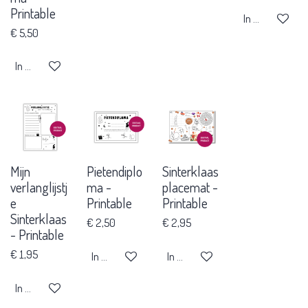
Printable
In winkelwage
€ 5,50
In winkelwagen
Mijn
Pietendiplo
Sinterklaas
verlanglijstj
ma -
placemat -
e
Printable
Printable
Sinterklaas
€ 2,50
€ 2,95
- Printable
€ 1,95
In winkelwagen
In winkelwagen
In winkelwagen