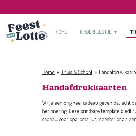
Ga
direct
naar
de
HOME
KINDERFEESTJE
TH
hoofdinhoud
Home
»
Thuis & School
»
Handafdruk kaart
Handafdrukkaarten
Wil je een origineel cadeau geven dat echt 
herinnering! Deze printbare template biedt r
cadeau voor opa, oma, juf, meester of als ee