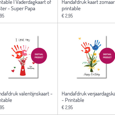
ntable | Vaderdagkaart of
Handafdruk kaart zomaar
ter - Super Papa
printable
,95
€ 2,95
dafdruk valentijnskaart -
Handafdruk verjaardagska
ntable
- Printable
,95
€ 2,95