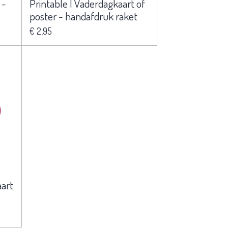
 -
Printable | Vaderdagkaart of
poster - handafdruk raket
€ 2,95
art