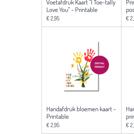
Voetafdruk Kaart "I Toe-tally
Pri
Love You" - Printable
pos
€ 2,95
€ 2
Handafdruk bloemen kaart -
Han
Printable
pri
€ 2,95
€ 2