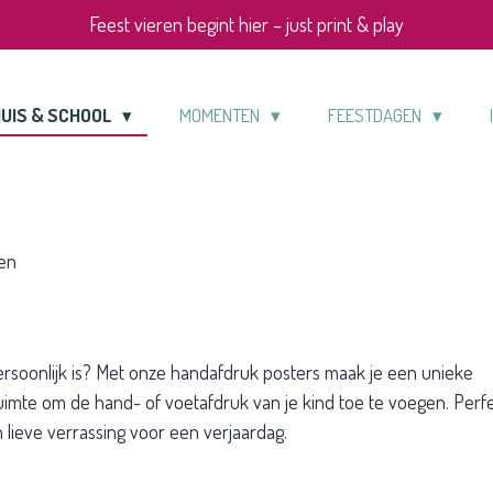
Feest vieren begint hier – just print & play
UIS & SCHOOL
MOMENTEN
FEESTDAGEN
en
persoonlijk is? Met onze handafdruk posters maak je een unieke
uimte om de hand- of voetafdruk van je kind toe te voegen. Perfe
n lieve verrassing voor een verjaardag.