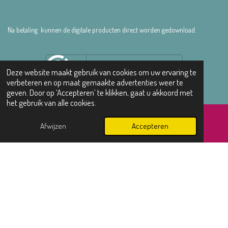
Na betaling kunnen de digitale producten direct worden gedownload.
Deze website maakt gebruik van cookies om uw ervaring te
verbeteren en op maat gemaakte advertenties weer te
geven. Door op ‘Accepteren’ te klikken, gaat u akkoord met
het gebruik van alle cookies.
© 2022 - 2025 Feest met Lotte | Door
Studio Dudok
Afwijzen
Accepteren
E-mailadres
Instagram
WhatsApp