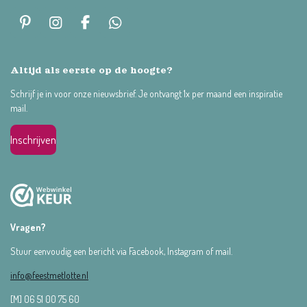
P
I
F
W
i
n
a
h
n
s
c
a
t
t
e
t
Altijd als eerste op de hoogte?
e
a
b
s
Schrijf je in voor onze nieuwsbrief. Je ontvangt 1x per maand een inspiratie
r
g
o
A
mail.
e
r
o
p
s
a
k
p
t
m
Inschrijven
Vragen?
Stuur eenvoudig een bericht via Facebook, Instagram of mail.
info@feestmetlotte.nl
[M] 06 51 00 75 60