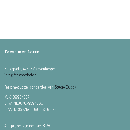
Feest met Lotte
Huigepad 2, 4761 HZ Zevenbergen
info@feestmetlotte.nl
Feest met Lotte is onderdeel van
Studio Dudok
KVK:
88984567
BTW: NL004679594B60
IBAN: NL35 KNAB 0606 75 68 76
Alle prijzen zijn inclusief BTW