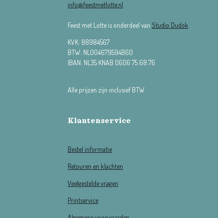
info@feestmetlotte.nl
Feest met Lotte is onderdeel van
Studio Dudok
KVK:
88984567
BTW: NL004679594B60
IBAN: NL35 KNAB 0606 75 68 76
Alle prijzen zijn inclusief BTW
Klantenservice
Bestel informatie
Retouren en klachten
Veelgestelde vragen
Printservice
Algemene voorwaarden