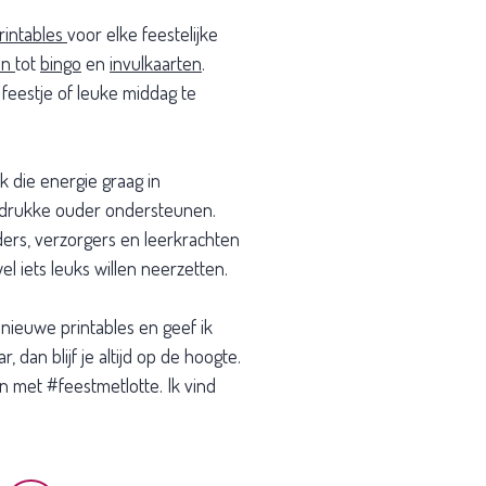
rintables
voor elke feestelijke
en
tot
bingo
en
invulkaarten
.
 feestje of leuke middag te
ek die energie graag in
l drukke ouder ondersteunen.
ders, verzorgers en leerkrachten
el iets leuks willen neerzetten.
 nieuwe printables en geef ik
 dan blijf je altijd op de hoogte.
an met #feestmetlotte. Ik vind