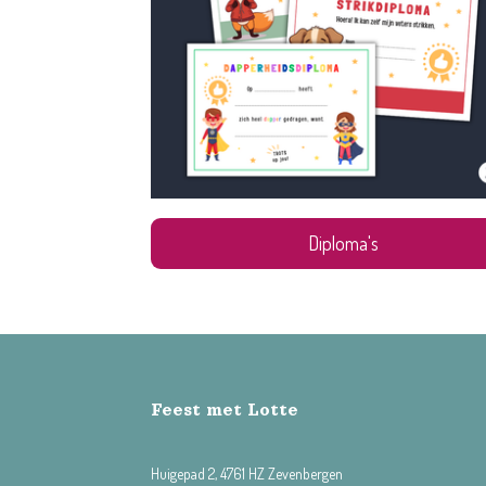
Diploma's
Feest met Lotte
Huigepad 2, 4761 HZ Zevenbergen