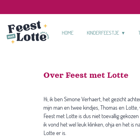
Ga
direct
naar
de
HOME
KINDERFEESTJE
hoofdinhoud
Over Feest met Lotte
Hi, ik ben Simone Verhaert, het gezicht acht
mijn man en twee kindjes, Thomas en Lotte
Feest met Lotte is dus niet toevallig gekoze
ik vond het wel leuk klinken, ohja en het is na
Lotte er is.