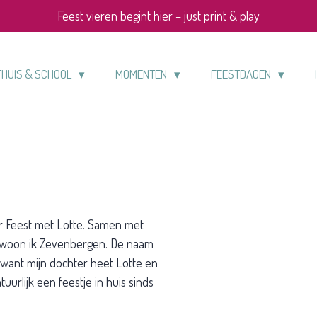
Feest vieren begint hier – just print & play
THUIS & SCHOOL
MOMENTEN
FEESTDAGEN
er Feest met Lotte. Samen met
, woon ik Zevenbergen. De naam
n want mijn dochter heet Lotte en
tuurlijk een feestje in huis sinds