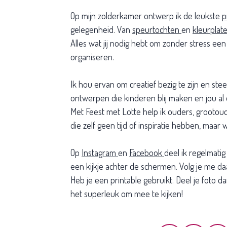
Op mijn zolderkamer ontwerp ik de leukste
p
gelegenheid. Van
speurtochten
en
kleurplat
Alles wat jij nodig hebt om zonder stress een
organiseren.
Ik hou ervan om creatief bezig te zijn en ste
ontwerpen die kinderen blij maken en jou a
Met Feest met Lotte help ik ouders, grootou
die zelf geen tijd of inspiratie hebben, maar w
Op
Instagram
en
Facebook
deel ik regelmatig
een kijkje achter de schermen. Volg je me daar,
Heb je een printable gebruikt. Deel je foto d
het superleuk om mee te kijken!